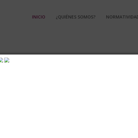
INICIO
¿QUIÉNES SOMOS?
NORMATIVIDA
nciamiento
Participación Ciudadana
Asociaciones Políticas 
ontraloría General
Alianza de la Calidad Electoral
los
Documentos de las Sesiones del Co