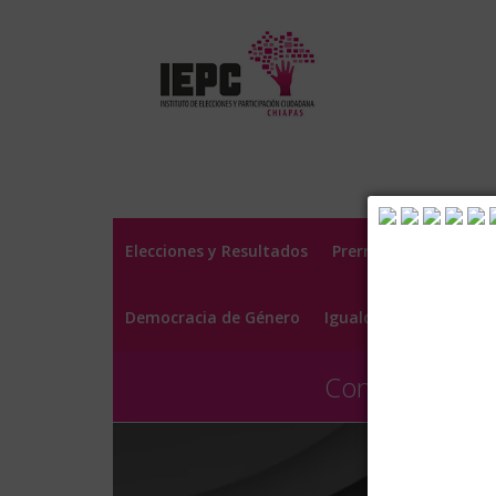
Elecciones y Resultados
Prerrogativas y Fina
Democracia de Género
Igualdad Laboral
C
Consulta aquí 