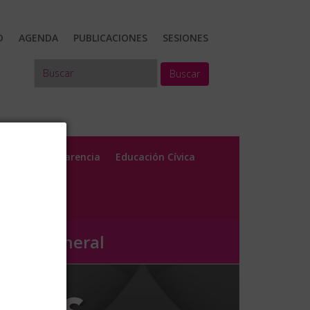
D
AGENDA
PUBLICACIONES
SESIONES
Buscar
y CI
Transparencia
Educación Cívica
nsejo General