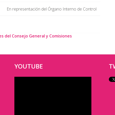
En representación del Órgano Interno de Control
es del Consejo General y Comisiones
YOUTUBE
T