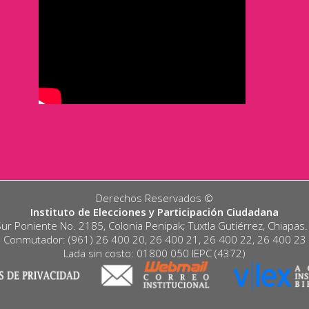
Derechos Reservados ©️
Instituto de Elecciones y Participación Ciudadana
Sur Poniente No. 2185, Colonia Penipak; Tuxtla Gutiérrez, Chiapas
Conmutador: (961) 26 400 20, 26 400 21, 26 400 22, 26 400 23
Lada sin costo: 01800 050 IEPC (4372)