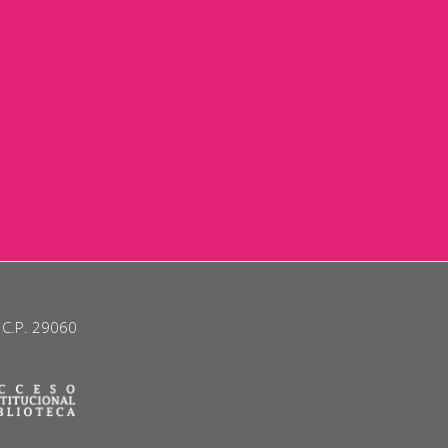
. C.P. 29060