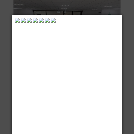
10 Julio 2026
DIALOGA IEPC CON PERSONAS
AFROMEXICANAS, CON DISCAPACIDAD
Y LGBTTTIQA+ SOBRE ACCIONES
AFIRMATIVAS EN MATERIA POLÍTICO-
ELECTORAL
* Se busca escuchar, identificar pendientes y