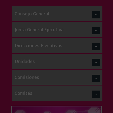
Consejo General
Junta General Ejecutiva
Direcciones Ejecutivas
Unidades
Comisiones
Comités