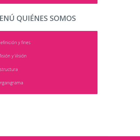
ENÚ QUIÉNES SOMOS
efinición y fines
isión y Visión
structura
rganigrama