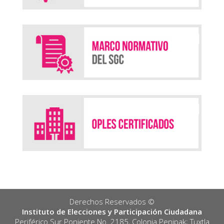
Derechos Reservados ©️
Instituto de Elecciones y Participación Ciudadana
Periférico Sur Poniente No. 2185, Colonia Penipak; Tuxtla