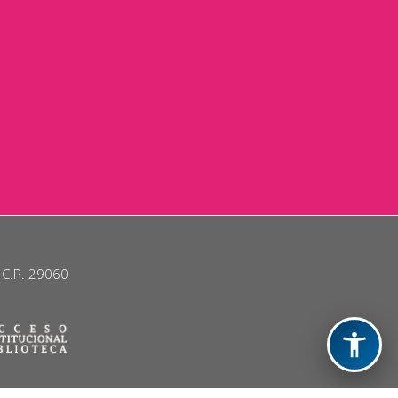
. C.P. 29060