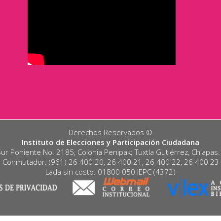
Derechos Reservados ©️
Instituto de Elecciones y Participación Ciudadana
Sur Poniente No. 2185, Colonia Penipak; Tuxtla Gutiérrez, Chiapas
Conmutador: (961) 26 400 20, 26 400 21, 26 400 22, 26 400 23
Lada sin costo: 01800 050 IEPC (4372)