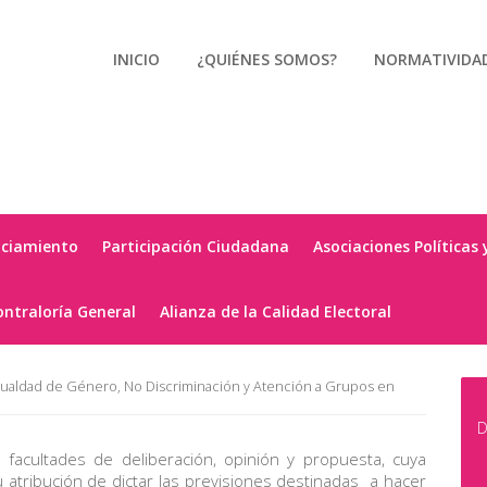
INICIO
¿QUIÉNES SOMOS?
NORMATIVIDA
nciamiento
Participación Ciudadana
Asociaciones Políticas 
ontraloría General
Alianza de la Calidad Electoral
ualdad de Género, No Discriminación y Atención a Grupos en
D
 facultades de deliberación, opinión y propuesta, cuya
u atribución de dictar las previsiones destinadas a hacer