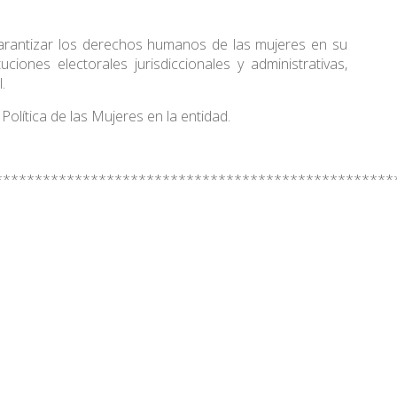
a garantizar los derechos humanos de las mujeres en su
uciones electorales jurisdiccionales y administrativas,
.
Política de las Mujeres en la entidad.
**************************************************