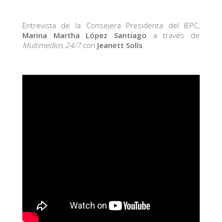
Entrevista de la Consejera Presidenta del IEPC,
Marina Martha López Santiago
a través de
Multimedios 24/7
con
Jeanett Solís
.