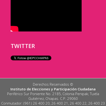
TWITTER
Derechos Reservados ©️
Instituto de Elecciones y Participación Ciudadana
Periférico Sur Poniente No. 2185, Colonia Penipak; Tuxtla
Gutiérrez, Chiapas. C.P. 29060
Conmutador: (961) 26 400 20, 26 400 21, 26 400 22, 26 400 23