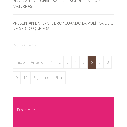
REALIZA IEPC CONVERSATORIO SOBRE LENGUAS
MATERNAS
PRESENTAN EN IEPC, LIBRO "CUANDO LA POLÍTICA DEJÓ
DE SER LO QUE ERA"
Página 6 de 195
Inicio
Anterior
1
2
3
4
5
6
7
8
9
10
Siguiente
Final
Directorio