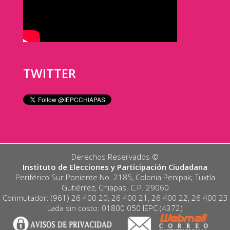
TWITTER
Derechos Reservados ©️
Instituto de Elecciones y Participación Ciudadana
Periférico Sur Poniente No. 2185, Colonia Penipak; Tuxtla
Gutiérrez, Chiapas. C.P. 29060
Conmutador: (961) 26 400 20, 26 400 21, 26 400 22, 26 400 23
Lada sin costo: 01800 050 IEPC (4372)