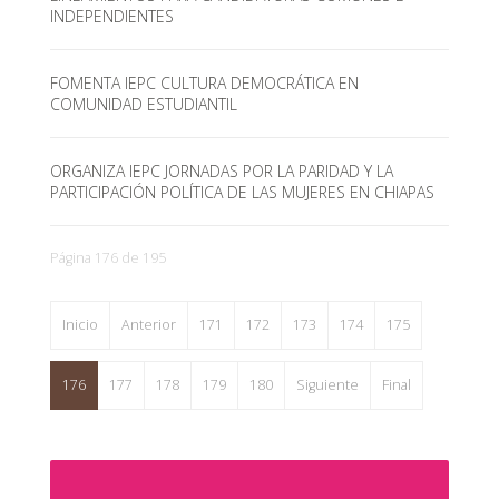
INDEPENDIENTES
FOMENTA IEPC CULTURA DEMOCRÁTICA EN
COMUNIDAD ESTUDIANTIL
ORGANIZA IEPC JORNADAS POR LA PARIDAD Y LA
PARTICIPACIÓN POLÍTICA DE LAS MUJERES EN CHIAPAS
Página 176 de 195
Inicio
Anterior
171
172
173
174
175
176
177
178
179
180
Siguiente
Final