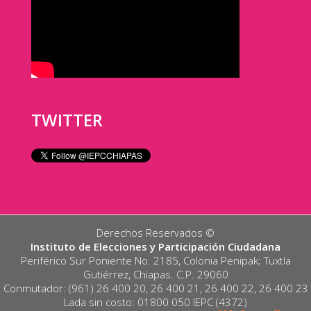
TWITTER
Derechos Reservados ©️
Instituto de Elecciones y Participación Ciudadana
Periférico Sur Poniente No. 2185, Colonia Penipak; Tuxtla
Gutiérrez, Chiapas. C.P. 29060
Conmutador: (961) 26 400 20, 26 400 21, 26 400 22, 26 400 23
Lada sin costo: 01800 050 IEPC (4372)