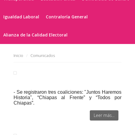
Igualdad Laboral
Contraloría General
Alianza de la Calidad Electoral
Inicio
Comunicados
- Se registraron tres coaliciones: "Juntos Haremos
Historia", “Chiapas al Frente” y “Todos por
Chiapas”.
Leer más...