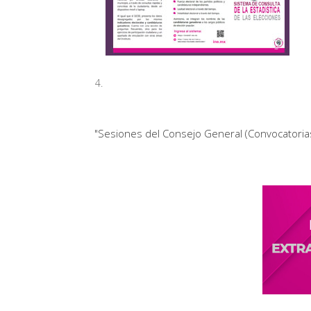
Sistema de Consulta de la Estadística de las
Módulo Atlas
http://siceef.ine.mx
***
Manual de como consultar los Resultados
"Sesiones del Consejo General (Convocatorias