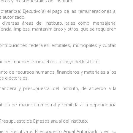
ros y Presupuestales del Instituto.
etario(a) Ejecutivo(a) el pago de las remuneraciones al
s autorizado.
versas áreas del Instituto, tales como, mensajería,
ndencia, limpieza, mantenimiento y otros, que se requieren
ntribuciones federales, estatales, municipales y cuotas
nes muebles e inmuebles, a cargo del Instituto.
nto de recursos humanos, financieros y materiales a los
os electorales.
ciera y presupuestal del Instituto, de acuerdo a la
ica de manera trimestral y remitirla a la dependencia
resupuesto de Egresos anual del Instituto.
al Ejecutiva el Presupuesto Anual Autorizado y en su