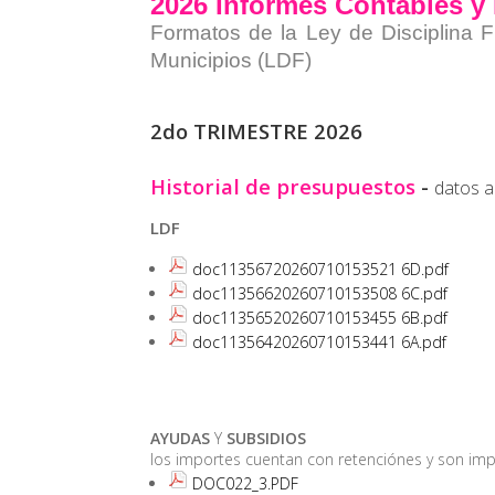
2026 Informes Contables y
Formatos de la Ley de Disciplina F
Municipios (LDF)
2do TRIMESTRE 2026
Historial de presupuestos
-
datos a
LDF
doc11356720260710153521 6D.pdf
doc11356620260710153508 6C.pdf
doc11356520260710153455 6B.pdf
doc11356420260710153441 6A.pdf
AYUDAS
Y
SUBSIDIOS
los importes cuentan con retenciónes y son imp
DOC022_3.PDF