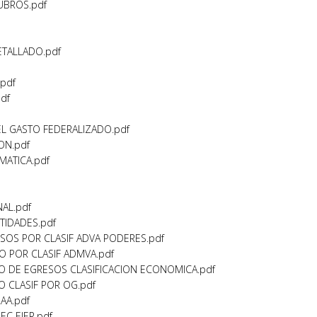
UBROS.pdf
ETALLADO.pdf
.pdf
df
EL GASTO FEDERALIZADO.pdf
ON.pdf
MATICA.pdf
NAL.pdf
TIDADES.pdf
ESOS POR CLASIF ADVA PODERES.pdf
TO POR CLASIF ADMVA.pdf
TO DE EGRESOS CLASIFICACION ECONOMICA.pdf
O CLASIF POR OG.pdf
AA.pdf
EC EJER.pdf