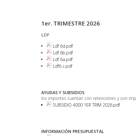
1er. TRIMESTRE 2026
LDF
Ldf 6d.pdf
Ldf 6b.pdf
Ldf 6a.pdf
Ldf6 c.pdf
AYUDAS Y SUBSIDIOS
los importes cuentan con retenciónes y son imp
SUBSIDIO 4000 1ER TRIM 2026.pdf
INFORMACIÓN PRESUPUESTAL