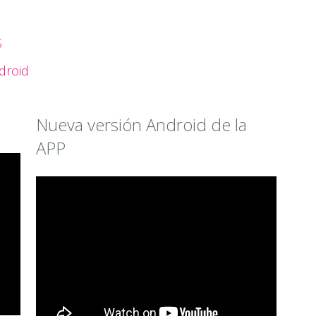
S
droid
Nueva versión Android de la
APP