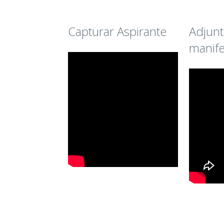
Capturar Aspirante
Adjunt
manife