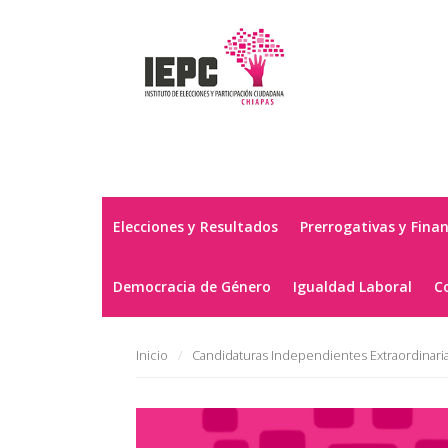
Elecciones y Resultados
Prerrogativas y Fina
Democracia de Género
Igualdad Laboral
C
Inicio
Candidaturas Independientes Extraordinari