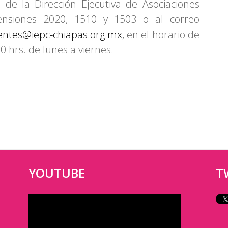
 de la Dirección Ejecutiva de Asociaciones
tensiones 2020, 1510 y 1503 o al correo
entes@iepc-chiapas.org.mx
, en el horario de
0 hrs. de lunes a viernes.
YOUTUBE
T