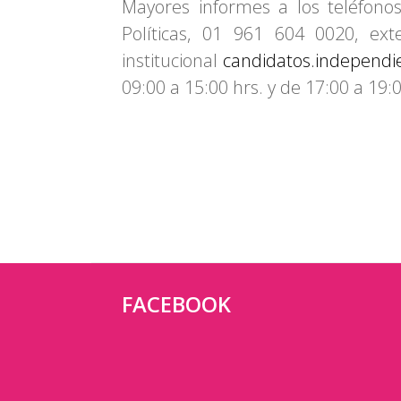
Mayores informes a los teléfonos
Políticas, 01 961 604 0020, ex
institucional
candidatos.independi
09:00 a 15:00 hrs. y de 17:00 a 19:0
FACEBOOK