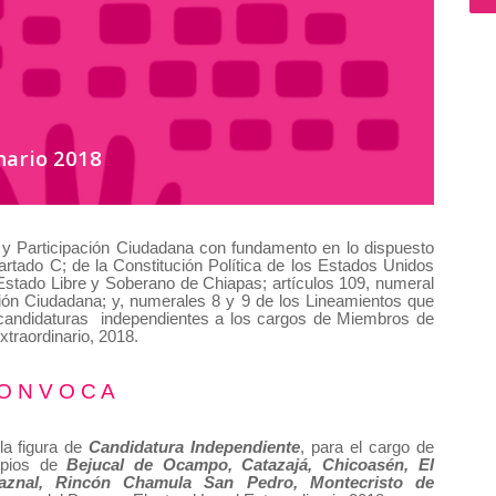
nario 2018
s y Participación Ciudadana con fundamento en lo dispuesto
partado C; de la Constitución Política de los Estados Unidos
 Estado Libre y Soberano de Chiapas; artículos 109, numeral
ción Ciudadana; y, numerales 8 y 9 de los Lineamientos que
e candidaturas independientes a los cargos de Miembros de
xtraordinario, 2018.
O N V O C A
la figura de
Candidatura Independiente
, para el cargo de
cipios de
Bejucal de Ocampo, Catazajá, Chicoasén, El
raznal, Rincón Chamula San Pedro, Montecristo de