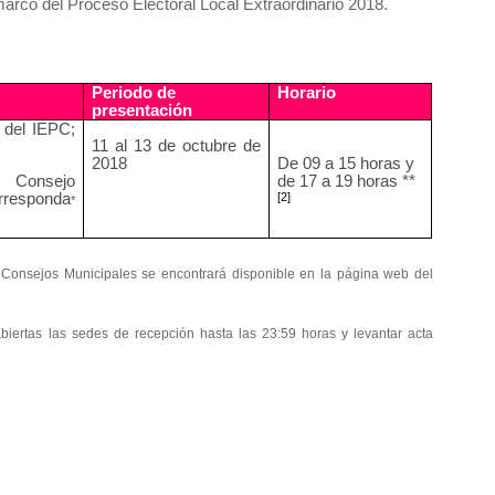
 marco del Proceso Electoral Local Extraordinario 2018.
Periodo de
Horario
presentación
 del IEPC;
11 al 13 de octubre de
2018
De 09 a 15 horas y
l Consejo
de 17 a 19 horas **
orresponda
[2]
*
 Consejos Municipales se encontrará disponible en la página web del
biertas las sedes de recepción hasta las 23:59 horas y levantar acta