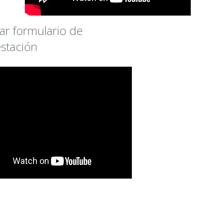
ar formulario de
stación