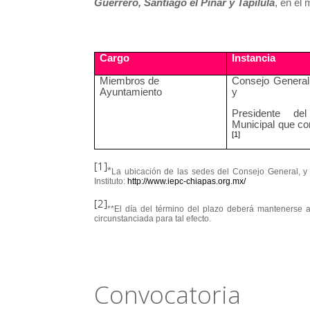
Guerrero, Santiago el Pinar y Tapilula
, en el
Cargo
Instancia
Miembros de
Consejo General
Ayuntamiento
y
Presidente de
Municipal que c
[1]
[1]
*
La ubicación de las sedes del Consejo General, y
Instituto:
http://www.iepc-chiapas.org.mx/
[2]
**
El día del término del plazo deberá mantenerse a
circunstanciada para tal efecto.
Convocatoria