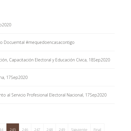
ep2020
ideo Docuemtal #mequedoencasacontigo
ón, Capacitación Electoral y Educación Cívica, 18Sep2020
ana, 17Sep2020
o al Servicio Profesional Electoral Nacional, 17Sep2020
44
245
246
247
248
249
Siguiente
Final