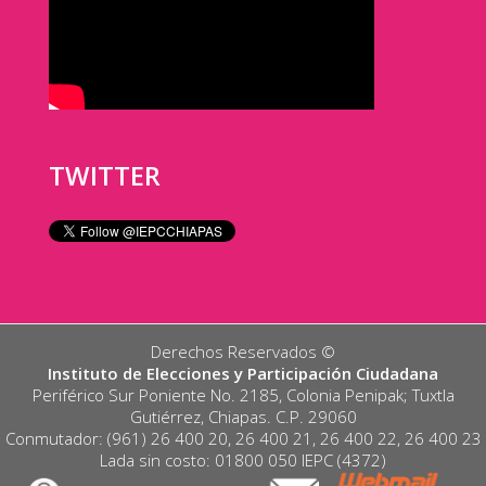
TWITTER
Derechos Reservados ©️
Instituto de Elecciones y Participación Ciudadana
Periférico Sur Poniente No. 2185, Colonia Penipak; Tuxtla
Gutiérrez, Chiapas. C.P. 29060
Conmutador: (961) 26 400 20, 26 400 21, 26 400 22, 26 400 23
Lada sin costo: 01800 050 IEPC (4372)