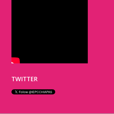
TWITTER