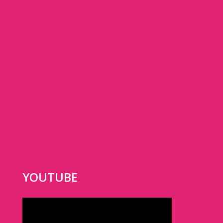
YOUTUBE