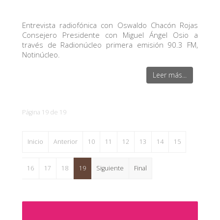
Entrevista radiofónica con Oswaldo Chacón Rojas
Consejero Presidente con Miguel Ángel Osio a
través de Radionúcleo primera emisión 90.3 FM,
Notinúcleo.
Leer más...
Página 19 de 19
Inicio
Anterior
10
11
12
13
14
15
16
17
18
19
Siguiente
Final