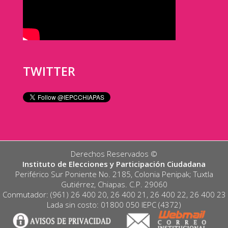
TWITTER
Derechos Reservados ©️
Instituto de Elecciones y Participación Ciudadana
Periférico Sur Poniente No. 2185, Colonia Penipak; Tuxtla
Gutiérrez, Chiapas. C.P. 29060
Conmutador: (961) 26 400 20, 26 400 21, 26 400 22, 26 400 23
Lada sin costo: 01800 050 IEPC (4372)