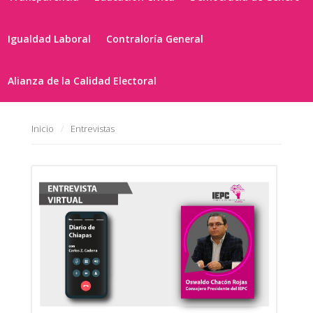
Igualdad Laboral
Contraloría General
Alianza de la Calidad Electoral
Inicio
Entrevistas