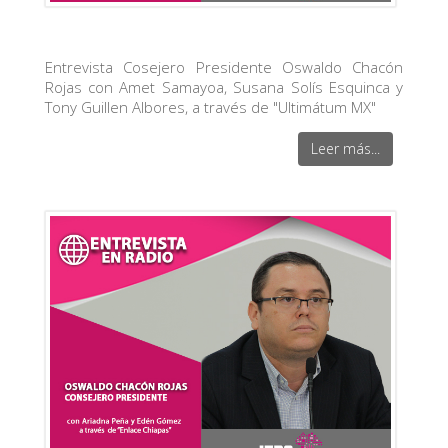
Entrevista Cosejero Presidente Oswaldo Chacón
Rojas con Amet Samayoa, Susana Solís Esquinca y
Tony Guillen Albores, a través de "Ultimátum MX"
Leer más...