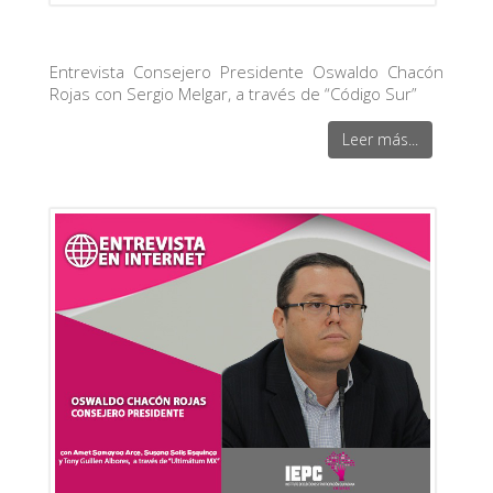
Entrevista Consejero Presidente Oswaldo Chacón
Rojas con Sergio Melgar, a través de “Código Sur”
Leer más...