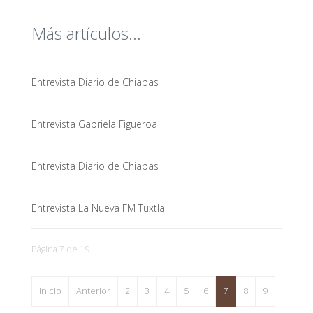
Más artículos...
Entrevista Diario de Chiapas
Entrevista Gabriela Figueroa
Entrevista Diario de Chiapas
Entrevista La Nueva FM Tuxtla
Página 7 de 19
Inicio
Anterior
2
3
4
5
6
7
8
9