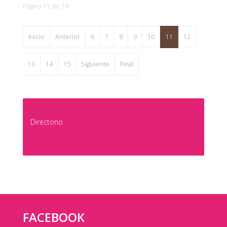
Página 11 de 19
Inicio
Anterior
6
7
8
9
10
11
12
13
14
15
Siguiente
Final
Directorio
FACEBOOK