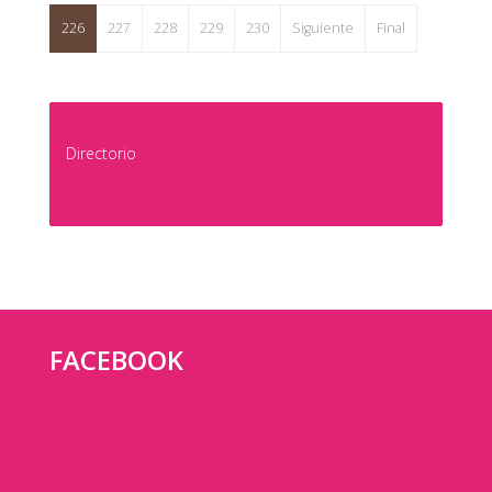
226
227
228
229
230
Siguiente
Final
Directorio
FACEBOOK