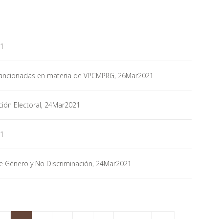
21
s sancionadas en materia de VPCMPRG, 26Mar2021
ión Electoral, 24Mar2021
21
de Género y No Discriminación, 24Mar2021