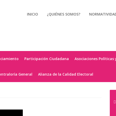
INICIO
¿QUIÉNES SOMOS?
NORMATIVIDA
nciamiento
Participación Ciudadana
Asociaciones Políticas 
ontraloría General
Alianza de la Calidad Electoral
D