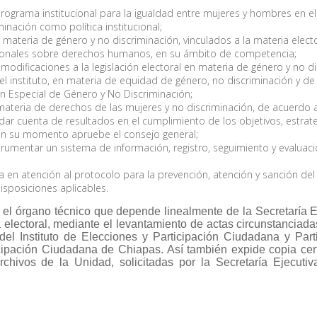
ograma institucional para la igualdad entre mujeres y hombres en el 
inación como política institucional;
ateria de género y no discriminación, vinculados a la materia electo
acionales sobre derechos humanos, en su ámbito de competencia;
modificaciones a la legislación electoral en materia de género y no di
l instituto, en materia de equidad de género, no discriminación y d
n Especial de Género y No Discriminación;
 materia de derechos de las mujeres y no discriminación, de acuerdo
ar cuenta de resultados en el cumplimiento de los objetivos, estrategi
 en su momento apruebe el consejo general;
trumentar un sistema de información, registro, seguimiento y evaluac
ia en atención al protocolo para la prevención, atención y sanción de
isposiciones aplicables.
 el órgano técnico que depende linealmente de la Secretaría Ej
 electoral, mediante el levantamiento de actas circunstanciad
l Instituto de Elecciones y Participación Ciudadana y Part
ticipación Ciudadana de Chiapas. Así también
expide copia cer
chivos de la Unidad, solicitadas por la Secretaría Ejecut