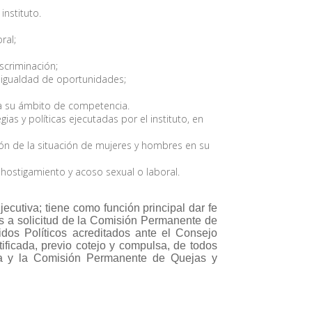
instituto.
ral;
scriminación;
e igualdad de oportunidades;
 a su ámbito de competencia.
as y políticas ejecutadas por el instituto, en
ión de la situación de mujeres y hombres en su
l hostigamiento y acoso sexual o laboral.
ecutiva; tiene como función principal dar fe
as a solicitud de la Comisión Permanente de
idos Políticos acreditados ante el Consejo
tificada, previo cotejo y compulsa, de todos
iva y la Comisión Permanente de Quejas y