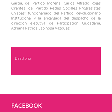
García, del Partido Morena; Carlos Alfredo Rojas
Orantes, del Partido Redes Sociales Progresistas
Chiapas; funcionariado del Partido Revolucionario
Institucional y la encargada del despacho de la
dirección ejecutiva de Participación Ciudadana,
Adriana Patricia Espinosa Vázquez.
Directorio
FACEBOOK