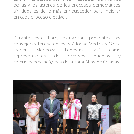
de las y los actores de los procesos democráticos
sin duda es de lo más enriquecedor para mejorar
en cada proceso electivo”.
Durante este Foro, estuvieron presentes las
consejeras Teresa de Jesús Alfonso Medina y Gloria
Esther Mendoza Ledesma, así como
representantes de diversos pueblos y
comunidades indígenas de la zona Altos de Chiapas.