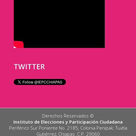
TWITTER
Derechos Reservados ©️
Instituto de Elecciones y Participación Ciudadana
Periférico Sur Poniente No. 2185, Colonia Penipak; Tuxtla
Gutiérrez, Chiapas. C.P. 29060