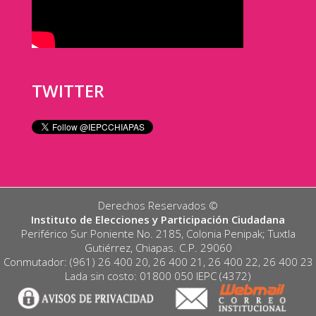
TWITTER
Derechos Reservados ©️
Instituto de Elecciones y Participación Ciudadana
Periférico Sur Poniente No. 2185, Colonia Penipak; Tuxtla
Gutiérrez, Chiapas. C.P. 29060
Conmutador: (961) 26 400 20, 26 400 21, 26 400 22, 26 400 23
Lada sin costo: 01800 050 IEPC (4372)