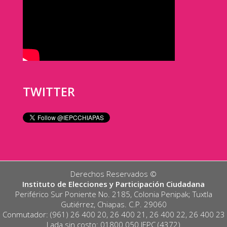
TWITTER
Derechos Reservados ©️
Instituto de Elecciones y Participación Ciudadana
Periférico Sur Poniente No. 2185, Colonia Penipak; Tuxtla
Gutiérrez, Chiapas. C.P. 29060
Conmutador: (961) 26 400 20, 26 400 21, 26 400 22, 26 400 23
Lada sin costo: 01800 050 IEPC (4372)