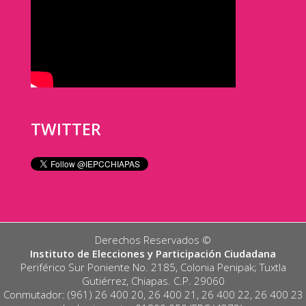
TWITTER
Derechos Reservados ©️
Instituto de Elecciones y Participación Ciudadana
Periférico Sur Poniente No. 2185, Colonia Penipak; Tuxtla
Gutiérrez, Chiapas. C.P. 29060
Conmutador: (961) 26 400 20, 26 400 21, 26 400 22, 26 400 23