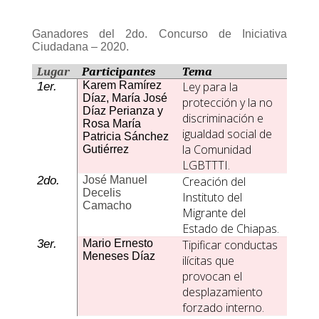
Ganadores del 2do. Concurso de Iniciativa
Ciudadana – 2020.
Lugar
Participantes
Tema
1er.
Karem Ramírez
Ley para la
Díaz, María José
protección y la no
Díaz Perianza y
discriminación e
Rosa María
igualdad social de
Patricia Sánchez
la Comunidad
Gutiérrez
LGBTTTI.
2do.
José Manuel
Creación del
Decelis
Instituto del
Camacho
Migrante del
Estado de Chiapas.
3er.
Mario Ernesto
Tipificar conductas
Meneses Díaz
ilícitas que
provocan el
desplazamiento
forzado interno.