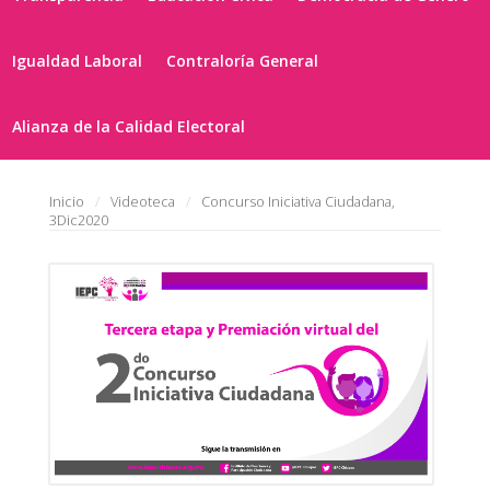
Igualdad Laboral
Contraloría General
Alianza de la Calidad Electoral
Inicio
Videoteca
Concurso Iniciativa Ciudadana,
3Dic2020