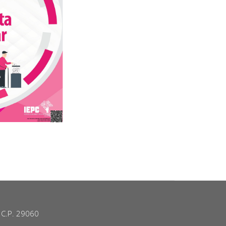
. C.P. 29060