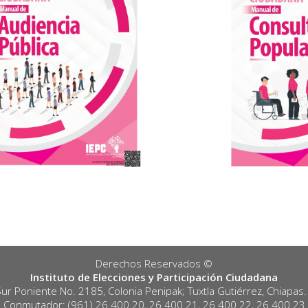
Derechos Reservados ©️
Instituto de Elecciones y Participación Ciudadana
Sur Poniente No. 2185, Colonia Penipak; Tuxtla Gutiérrez, Chiapas
Conmutador: (961) 26 400 20, 26 400 21, 26 400 22, 26 400 23