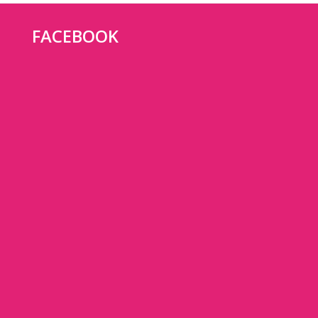
FACEBOOK