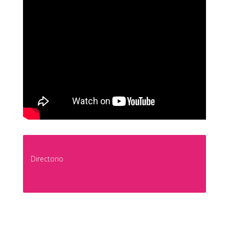
Directorio