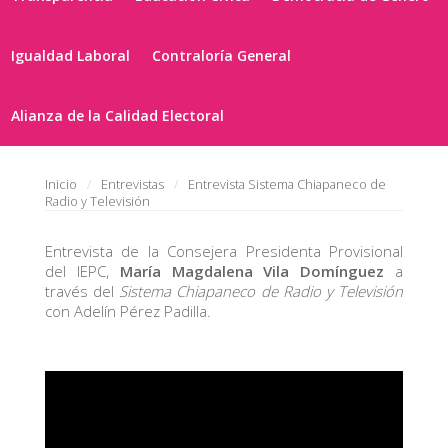
Igualdad Laboral
Contraloría General
Alianza de la Calidad Electoral
Inicio
Entrevistas
Entrevista Sistema Chiapaneco de
Radio y Televisión
Entrevista de la Consejera Presidenta Provisional
del IEPC,
María Magdalena Vila Domínguez
a
través del
Sistema Chiapaneco de Radio y Televisión
con Adelín Pérez Padilla.