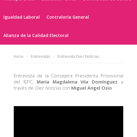
Igualdad Laboral
Contraloría General
Alianza de la Calidad Electoral
Inicio
Entrevistas
Entrevista Diez Noticias
Entrevista de la Consejera Presidenta Provisional
del IEPC,
María Magdalena Vila
Domínguez
a
través de
Diez Noticias
con
Miguel Ángel Osio
.