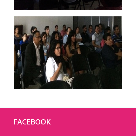
FACEBOOK