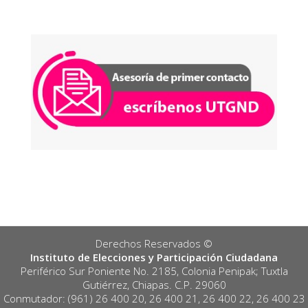
Derechos Reservados ©️
Instituto de Elecciones y Participación Ciudadana
Periférico Sur Poniente No. 2185, Colonia Penipak; Tuxtla
Gutiérrez, Chiapas. C.P. 29060
Conmutador: (961) 26 400 20, 26 400 21, 26 400 22, 26 400 23