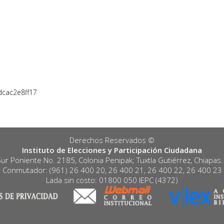
Idcac2e8ff17
Derechos Reservados ©️
Instituto de Elecciones y Participación Ciudadana
Sur Poniente No. 2185, Colonia Penipak; Tuxtla Gutiérrez, Chiapas
Conmutador: (961) 26 400 20, 26 400 21, 26 400 22, 26 400 23
Lada sin costo: 01800 050 IEPC (4372)