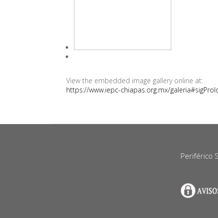
View the embedded image gallery online at:
https://www.iepc-chiapas.org.mx/galeria#sigPro
Periférico 