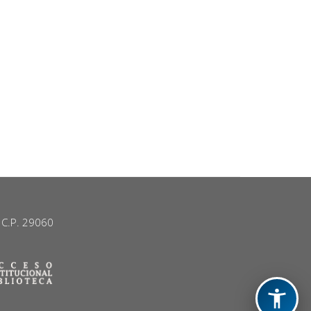
. C.P. 29060