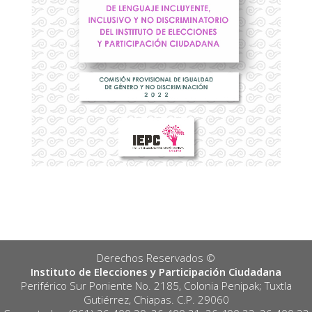
Derechos Reservados ©️
Instituto de Elecciones y Participación Ciudadana
Periférico Sur Poniente No. 2185, Colonia Penipak; Tuxtla
Gutiérrez, Chiapas. C.P. 29060