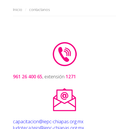
Inicio
contactanos
961 26 400 65
, extensión
1271
capacitacion@iepc-chiapas.org.mx
ludoteca.tejo@iepc-chiapas.org.mx