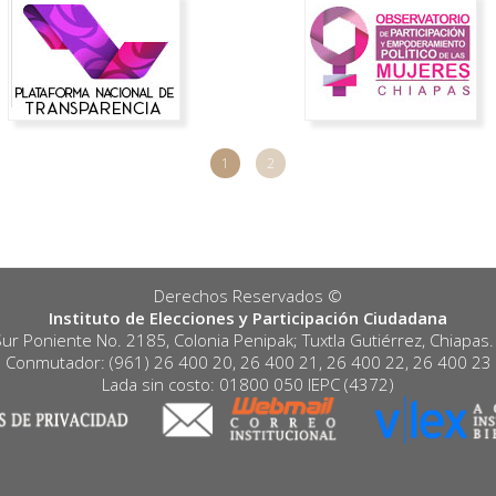
1
2
Derechos Reservados ©️
Instituto de Elecciones y Participación Ciudadana
Sur Poniente No. 2185, Colonia Penipak; Tuxtla Gutiérrez, Chiapas
Conmutador: (961) 26 400 20, 26 400 21, 26 400 22, 26 400 23
Lada sin costo: 01800 050 IEPC (4372)