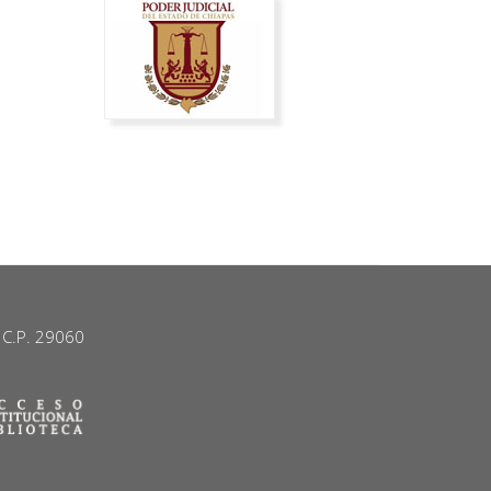
. C.P. 29060