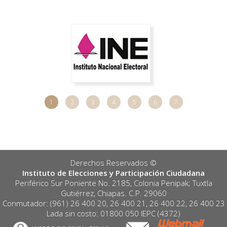
1
2
3
4
5
6
7
Derechos Reservados ©️
Instituto de Elecciones y Participación Ciudadana
Periférico Sur Poniente No. 2185, Colonia Penipak; Tuxtla
Gutiérrez, Chiapas. C.P. 29060
Conmutador: (961) 26 400 20, 26 400 21, 26 400 22, 26 400 23
Lada sin costo: 01800 050 IEPC (4372)