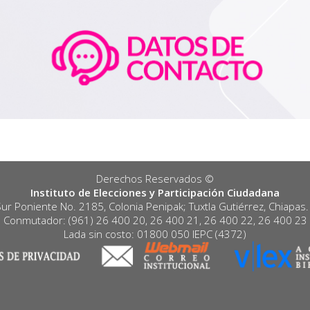
Derechos Reservados ©️
Instituto de Elecciones y Participación Ciudadana
Sur Poniente No. 2185, Colonia Penipak; Tuxtla Gutiérrez, Chiapas
Conmutador: (961) 26 400 20, 26 400 21, 26 400 22, 26 400 23
Lada sin costo: 01800 050 IEPC (4372)