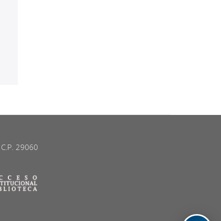
. C.P. 29060