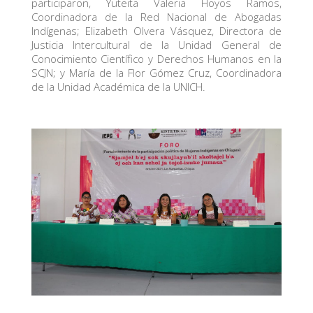
participaron, Yuteita Valeria Hoyos Ramos,
Coordinadora de la Red Nacional de Abogadas
Indígenas; Elizabeth Olvera Vásquez, Directora de
Justicia Intercultural de la Unidad General de
Conocimiento Científico y Derechos Humanos en la
SCJN; y María de la Flor Gómez Cruz, Coordinadora
de la Unidad Académica de la UNICH.