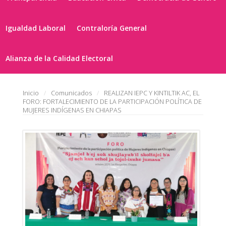
Igualdad Laboral
Contraloría General
Alianza de la Calidad Electoral
Inicio
Comunicados
REALIZAN IEPC Y KINTILTIK AC, EL
FORO: FORTALECIMIENTO DE LA PARTICIPACIÓN POLÍTICA DE
MUJERES INDÍGENAS EN CHIAPAS