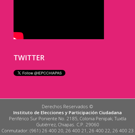
TWITTER
Derechos Reservados ©️
Instituto de Elecciones y Participación Ciudadana
Periférico Sur Poniente No. 2185, Colonia Penipak; Tuxtla
Gutiérrez, Chiapas. C.P. 29060
Conmutador: (961) 26 400 20, 26 400 21, 26 400 22, 26 400 23