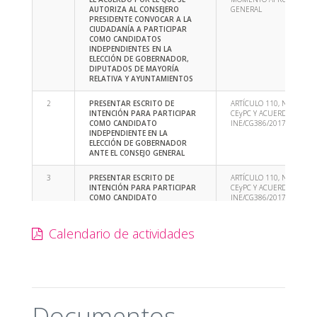
AUTORIZA AL CONSEJERO
GENERAL
PRESIDENTE CONVOCAR A LA
CIUDADANÍA A PARTICIPAR
COMO CANDIDATOS
INDEPENDIENTES EN LA
ELECCIÓN DE GOBERNADOR,
DIPUTADOS DE MAYORÍA
RELATIVA Y AYUNTAMIENTOS
PRESENTAR ESCRITO DE
ARTÍCULO 110, NUMERAL 
INTENCIÓN PARA PARTICIPAR
CEyPC Y ACUERDO
COMO CANDIDATO
INE/CG386/2017
INDEPENDIENTE EN LA
ELECCIÓN DE GOBERNADOR
ANTE EL CONSEJO GENERAL
PRESENTAR ESCRITO DE
ARTÍCULO 110, NUMERAL 
INTENCIÓN PARA PARTICIPAR
CEyPC Y ACUERDO
COMO CANDIDATO
INE/CG386/2017
INDEPENDIENTE EN LA
ELECCIÓN DE DIPUTADO DE
MAYORÍA RELATIVA ANTE EL
Calendario de actividades
CONSEJO DISTRITAL ELECTORAL
RESPECTIVO.
PRESENTAR ESCRITO DE
ARTÍCULO 110, NUMERAL 
INTENCIÓN PARA PARTICIPAR
CEyPC Y ACUERDO
COMO CANDIDATO
INE/CG386/2017
INDEPENDIENTE EN LA
Documentos
ELECCIÓN DE MIEMBROS DE