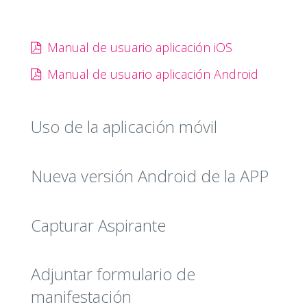
AYUNTAMIENTOS
JORNADA ELECTORAL DE LAS
ARTÍCULOS DÉCIMO PRIM
ELECCIONES DE GOBERNADOR,
TRANSITORIO, DE LA LGIPE
Manual de usuario aplicación iOS
DIPUTADOS LOCALES Y
Y 178, NUMERAL 1, DEL C
MIEMBROS DE
AYUNTAMIENTOS.
Manual de usuario aplicación Android
Uso de la aplicación móvil
Nueva versión Android de la APP
Capturar Aspirante
Adjuntar formulario de
manifestación