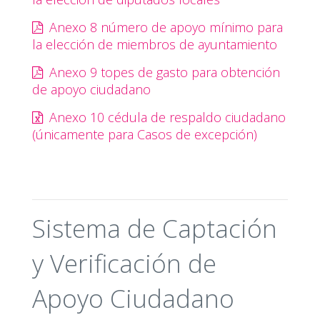
RELATIVA Y DE
REPRESENTACIÓN
Anexo 8 número de apoyo mínimo para
PROPORCIONAL, ASÍ COMO DE
PLANILLAS DE MIEMBROS DE
la elección de miembros de ayuntamiento
AYUNTAMIENTOS Y DE
CANDIDATOS
Anexo 9 topes de gasto para obtención
INDEPENDIENTES.
de apoyo ciudadano
ACREDITACIÓN DE
ARTÍCULO 261, DEL REG
REPRESENTANTES DE
DE ELECCIONES
Anexo 10 cédula de respaldo ciudadano
CANDIDATOS
INDEPENDIENTES, ANTE
(únicamente para Casos de excepción)
ÓRGANOS DESCONCENTRADOS
ACREDITACIÓN DE LOS
ARTÍCULO 261, DEL REG
REPRESENTANTES GENERALES Y
DE ELECCIONES
ANTE MESAS DIRECTIVAS DE
CASILLAS DE LOS PARTIDOS
POLÍTICOS Y CANDIDATOS
INDEPENDIENTES PARA LA
Sistema de Captación
ELECCIÓN LOCAL.
ENTREGA AL INE DE LA
CONVENIO GENERAL DE
y Verificación de
INFORMACIÓN SOBRE EL
COORDINACIÓN INE-IEPC 
NÚMERO DE CANDIDATOS
ANEXO TÉCNICO
INDEPENDIENTES
REGISTRADOS, PARA LAS
Apoyo Ciudadano
ELECCIONES DE GOBERNADOR,
DIPUTADOS LOCALES Y
MIEMBROS DE