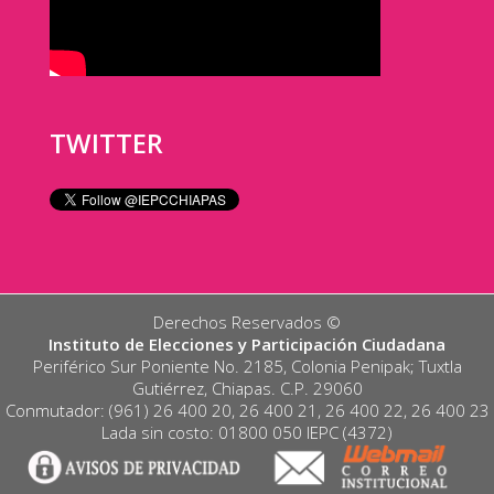
TWITTER
Derechos Reservados ©️
Instituto de Elecciones y Participación Ciudadana
Periférico Sur Poniente No. 2185, Colonia Penipak; Tuxtla
Gutiérrez, Chiapas. C.P. 29060
Conmutador: (961) 26 400 20, 26 400 21, 26 400 22, 26 400 23
Lada sin costo: 01800 050 IEPC (4372)