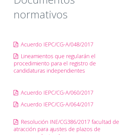
AYUNTAMIENTO ANTE EL
CONSEJO MUNICIPAL
normativos
ELECTORAL RESPECTIVO.
RESOLUCIÓN SOBRE
ARTÍCULO 138, DEL CEPC,
PROCEDENCIA DE
ACUERDO INE/CG386/201
MANIFESTACIÓN DE INTENCIÓN
DE LOS ASPIRANTES A
CANDIDATURAS
INDEPENDIENTES A
Acuerdo IEPC/CG-A/048/2017
GOBERNADOR
Lineamientos que regularán el
RESOLUCIÓN SOBRE
ARTÍCULO 138, DEL CEPC,
PROCEDENCIA DE
ACUERDO INE/CG386/201
procedimiento para el registro de
MANIFESTACIÓN DE INTENCIÓN
candidaturas independientes
DE LOS ASPIRANTES A
CANDIDATURAS
INDEPENDIENTES A
DIPUTADOS
Acuerdo IEPC/CG-A/060/2017
RESOLUCIÓN SOBRE
ARTÍCULO 138, DEL CEPC,
PROCEDENCIA DE
ACUERDO INE/CG386/201
MANIFESTACIÓN DE INTENCIÓN
Acuerdo IEPC/CG-A/064/2017
DE LOS ASPIRANTES A
CANDIDATURAS
INDEPENDIENTES A
AYUNTAMIENTOS
Resolución INE/CG386/2017 facultad de
atracción para ajustes de plazos de
PERIODO PARA RECABAR
ARTÍCULO NOVENO TRANS
APOYO CIUDADANO
EN OBSERVANCIA Y